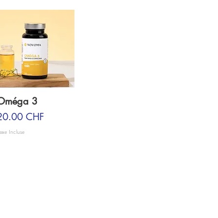
Oméga 3
Prix
20.00 CHF
axe Incluse